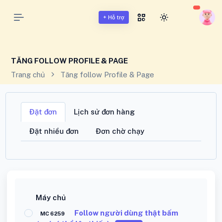
BUFFMXH.VN - BUFF MẠNG XÃ HỘI VIỆT NAM
+ Hỗ trợ
TĂNG FOLLOW PROFILE & PAGE
Trang chủ
Tăng follow Profile & Page
Đặt đơn
Lịch sử đơn hàng
Đặt nhiều đơn
Đơn chờ chạy
Máy chủ
Follow người dùng thật bấm
MC 6259