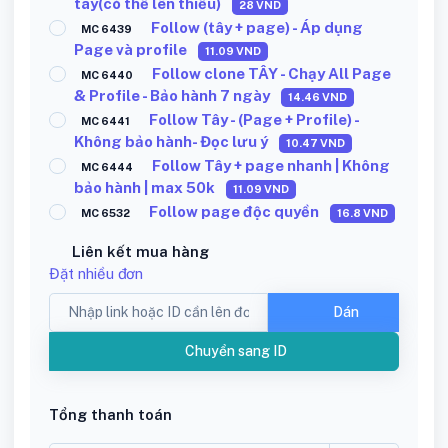
tay(có thể lên thiếu)
28
VND
Follow (tây + page) - Áp dụng
MC 6439
Page và profile
11.09
VND
Follow clone TÂY - Chạy All Page
MC 6440
& Profile - Bảo hành 7 ngày
14.46
VND
Follow Tây - (Page + Profile) -
MC 6441
Không bảo hành- Đọc lưu ý
10.47
VND
Follow Tây + page nhanh | Không
MC 6444
bảo hành | max 50k
11.09
VND
Follow page độc quyền
MC 6532
16.8
VND
Liên kết mua hàng
Đặt nhiều đơn
Dán
Chuyển sang ID
Tổng thanh toán