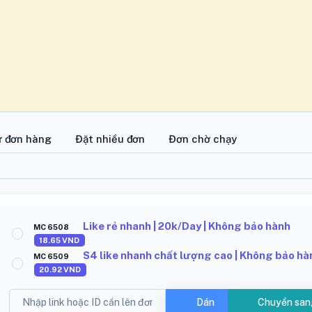
ử đơn hàng
Đặt nhiều đơn
Đơn chờ chạy
Like rẻ nhanh | 20k/Day | Không bảo hành
MC 6508
18.65
VND
S4 like nhanh chất lượng cao | Không bảo hà
MC 6509
20.92
VND
Dán
Chuyển san