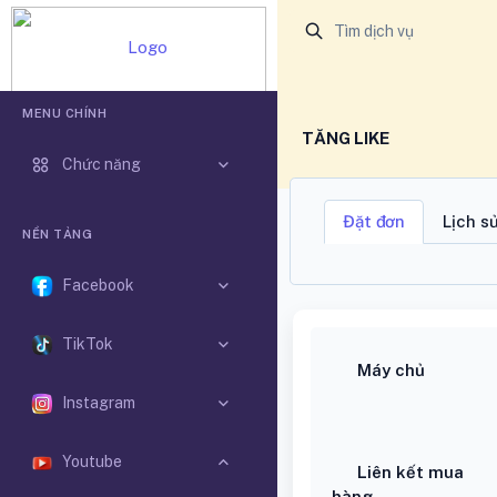
BUFFMXH.VN - BUFF MẠNG XÃ HỘI VIỆT NAM
MENU CHÍNH
TĂNG LIKE
Chức năng
Đặt đơn
Lịch s
NỀN TẢNG
Facebook
TikTok
Máy chủ
Instagram
Youtube
Liên kết mua
hàng