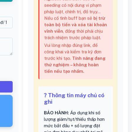
seeding có nội dung vi phạm
pháp luật, chính trị, đồ trụy...
Nếu cố tình buff bạn sẽ
bị trừ
0
đ
/ 1
toàn bộ tiền và xóa tài khoản
vĩnh viễn
, đồng thời phải chịu
trách nhiệm trước pháp luật.
Vui lòng nhập đúng link, để
công khai và kiểm tra kỹ đơn
trước khi tạo.
Tính năng đang
thử nghiệm – không hoàn
tiền nếu tạo nhầm.
? Thông tin máy chủ có
ghi
BẢO HÀNH:
Áp dụng khi số
lượng giảm/tụt/thiếu thấp hơn
mức bắt đầu + số lượng đặt