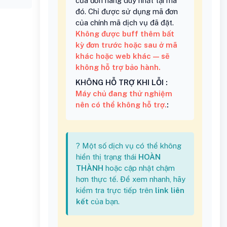
của đơn hàng duy nhất tại mã
đó. Chỉ được sử dụng mã đơn
của chính mã dịch vụ đã đặt.
Không được buff thêm bất
kỳ đơn trước hoặc sau ở mã
khác hoặc web khác — sẽ
không hỗ trợ bảo hành.
KHÔNG HỖ TRỢ KHI LỖI :
Máy chủ đang thử nghiệm
nên có thể không hỗ trợ.
:
? Một số dịch vụ có thể không
hiển thị trạng thái
HOÀN
THÀNH
hoặc cập nhật chậm
hơn thực tế. Để xem nhanh, hãy
kiểm tra trực tiếp trên
link liên
kết
của bạn.