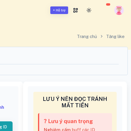
+ Hỗ trợ
Trang chủ
Tăng like
LƯU Ý NÊN ĐỌC TRÁNH
MẤT TIỀN
nh
? Lưu ý quan trọng
g ID
Nghiêm cấm
buff các ID