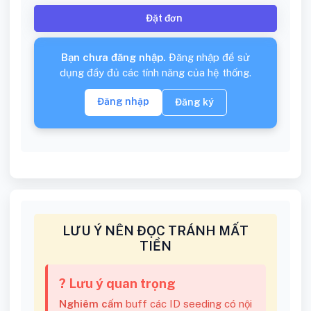
Đặt đơn
Bạn chưa đăng nhập.
Đăng nhập để sử
dụng đầy đủ các tính năng của hệ thống.
Đăng nhập
Đăng ký
LƯU Ý NÊN ĐỌC TRÁNH MẤT
TIỀN
? Lưu ý quan trọng
Nghiêm cấm
buff các ID seeding có nội