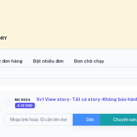
ORY
ử đơn hàng
Đặt nhiều đơn
Đơn chờ chạy
Sv1 View story - Tất cả story -Không bảo hàn
MC 6504
4.12
VND
Dán
Chuyển san