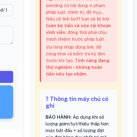
seeding có nội dung vi phạm
0
đ
/ 1
pháp luật, chính trị, đồ trụy...
Nếu cố tình buff bạn sẽ
bị trừ
toàn bộ tiền và xóa tài khoản
vĩnh viễn
, đồng thời phải chịu
trách nhiệm trước pháp luật.
Vui lòng nhập đúng link, để
công khai và kiểm tra kỹ đơn
trước khi tạo.
Tính năng đang
thử nghiệm – không hoàn
tiền nếu tạo nhầm.
? Thông tin máy chủ có
ghi
BẢO HÀNH:
Áp dụng khi số
lượng giảm/tụt/thiếu thấp hơn
mức bắt đầu + số lượng đặt