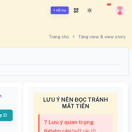
+ Hỗ trợ
Trang chủ
Tăng view & view story
h
LƯU Ý NÊN ĐỌC TRÁNH
MẤT TIỀN
g ID
? Lưu ý quan trọng
Nghiêm cấm
buff các ID