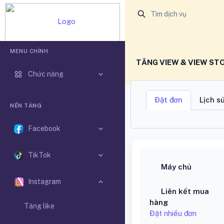
BUFFMXH.VN - BUFF MẠNG XÃ HỘI VIỆT NAM
MENU CHÍNH
TĂNG VIEW & VIEW ST
Chức năng
Đặt đơn
Lịch s
NỀN TẢNG
Facebook
TikTok
Máy chủ
Instagram
Liên kết mua
hàng
Tăng like
Đặt nhiều đơn