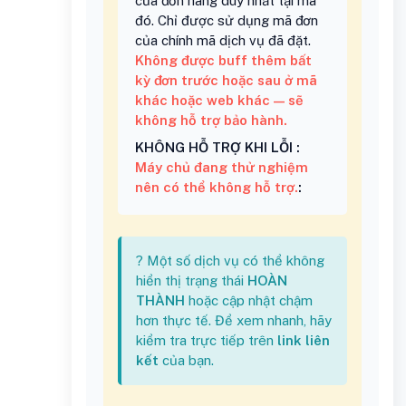
của đơn hàng duy nhất tại mã
đó. Chỉ được sử dụng mã đơn
của chính mã dịch vụ đã đặt.
Không được buff thêm bất
kỳ đơn trước hoặc sau ở mã
khác hoặc web khác — sẽ
không hỗ trợ bảo hành.
KHÔNG HỖ TRỢ KHI LỖI :
Máy chủ đang thử nghiệm
nên có thể không hỗ trợ.
:
? Một số dịch vụ có thể không
hiển thị trạng thái
HOÀN
THÀNH
hoặc cập nhật chậm
hơn thực tế. Để xem nhanh, hãy
kiểm tra trực tiếp trên
link liên
kết
của bạn.