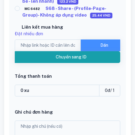
bè - lên nhanh)
123.2
VND
S68 - Share - (Profile-Page-
MC 6482
Group)- Không áp dụng video
25.44
VND
Liên kết mua hàng
Đặt nhiều đơn
Dán
Chuyển sang ID
Tổng thanh toán
0
đ
/ 1
Ghi chú đơn hàng