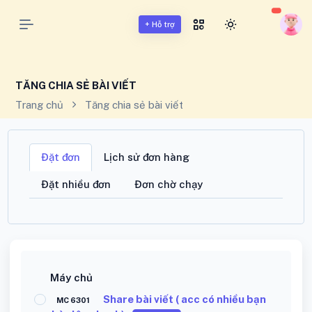
BUFFMXH.VN - BUFF MẠNG XÃ HỘI VIỆT NAM
+ Hỗ trợ
TĂNG CHIA SẺ BÀI VIẾT
Trang chủ
Tăng chia sẻ bài viết
Đặt đơn
Lịch sử đơn hàng
Đặt nhiều đơn
Đơn chờ chạy
Máy chủ
Share bài viết ( acc có nhiều bạn
MC 6301