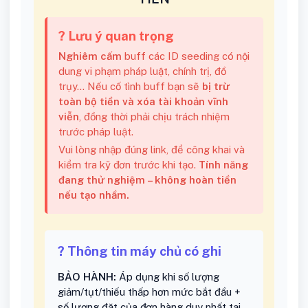
? Lưu ý quan trọng
Nghiêm cấm
buff các ID seeding có nội
dung vi phạm pháp luật, chính trị, đồ
trụy... Nếu cố tình buff bạn sẽ
bị trừ
toàn bộ tiền và xóa tài khoản vĩnh
viễn
, đồng thời phải chịu trách nhiệm
trước pháp luật.
Vui lòng nhập đúng link, để công khai và
kiểm tra kỹ đơn trước khi tạo.
Tính năng
đang thử nghiệm – không hoàn tiền
nếu tạo nhầm.
? Thông tin máy chủ có ghi
BẢO HÀNH:
Áp dụng khi số lượng
giảm/tụt/thiếu thấp hơn mức bắt đầu +
số lượng đặt của đơn hàng duy nhất tại