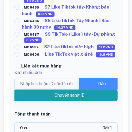
7.49
VND
S7 Like Tiktok tây- Không bảo
MC 6485
hành
8.13
VND
S5 Like tiktok Tây Nhanh | Bảo
MC 6486
hành 30 ngày
14.27
VND
S9 TikTok- ( Like ) tây - Dự phòng
MC 6487
8.2
VND
S2 Like tiktok việt high
MC 6527
11.2
VND
Like TikTok việt giá rẻ
MC 6606
16.8
VND
Liên kết mua hàng
Đặt nhiều đơn
Dán
Chuyển sang ID
Tổng thanh toán
0
đ
/ 1