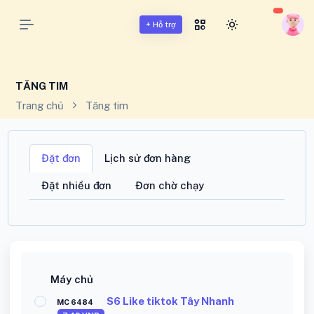
BUFFMXH.VN - BUFF MẠNG XÃ HỘI VIỆT NAM
+ Hỗ trợ
TĂNG TIM
Trang chủ
Tăng tim
Đặt đơn
Lịch sử đơn hàng
Đặt nhiều đơn
Đơn chờ chạy
Máy chủ
S6 Like tiktok Tây Nhanh
MC 6484